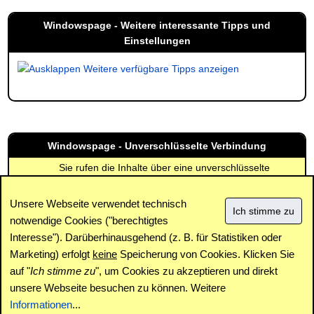
Windowspage - Weitere interessante Tipps und
Einstellungen
Weitere verfügbare Tipps anzeigen
Windowspage - Unverschlüsselte Verbindung
Sie rufen die Inhalte über eine unverschlüsselte
Verbindung ab. Die Inhalte können auch über eine
verschlüsselte Verbindung (SSL) abgerufen werden:
Unsere Webseite verwendet technisch
https://www.windowspage.de/tipps/020227.html
notwendige Cookies ("berechtigtes
Interesse"). Darüberhinausgehend (z. B. für Statistiken oder
Impressum
|
Kontakt
|
Datenschutz / Cookies
|
SPAM /
Abuse
|
Newsletter
|
Forum
Marketing) erfolgt
keine
Speicherung von Cookies. Klicken Sie
auf "
Ich stimme zu
", um Cookies zu akzeptieren und direkt
unsere Webseite besuchen zu können. Weitere
Copyright © www.windowspage.de 2001-2026.
Informationen
...
Haftungsausschluss