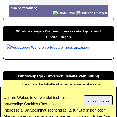
Zum Seitenanfang
E-Mail
Drucken
Windowspage - Weitere interessante Tipps und
Einstellungen
Weitere verfügbare Tipps anzeigen
Windowspage - Unverschlüsselte Verbindung
Sie rufen die Inhalte über eine unverschlüsselte
Verbindung ab. Die Inhalte können auch über eine
verschlüsselte Verbindung (SSL) abgerufen werden:
Unsere Webseite verwendet technisch
https://www.windowspage.de/tipps/020244.html
notwendige Cookies ("berechtigtes
Interesse"). Darüberhinausgehend (z. B. für Statistiken oder
Impressum
|
Kontakt
|
Datenschutz / Cookies
|
SPAM /
Abuse
|
Newsletter
|
Forum
Marketing) erfolgt
keine
Speicherung von Cookies. Klicken Sie