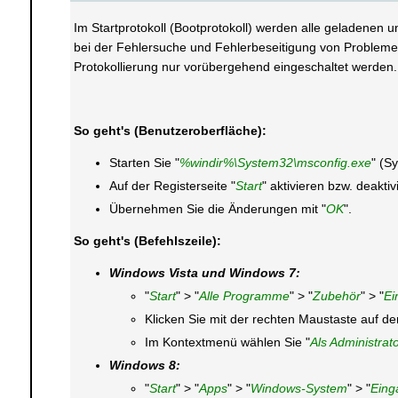
Im Startprotokoll (Bootprotokoll) werden alle geladenen 
bei der Fehlersuche und Fehlerbeseitigung von Problemen 
Protokollierung nur vorübergehend eingeschaltet werden.
So geht's (Benutzeroberfläche):
Starten Sie "
%windir%\System32\msconfig.exe
" (S
Auf der Registerseite "
Start
" aktivieren bzw. deaktiv
Übernehmen Sie die Änderungen mit "
OK
".
So geht's (Befehlszeile):
Windows Vista und Windows 7:
"
Start
" > "
Alle Programme
" > "
Zubehör
" > "
Ei
Klicken Sie mit der rechten Maustaste auf d
Im Kontextmenü wählen Sie "
Als Administrat
Windows 8:
"
Start
" > "
Apps
" > "
Windows-System
" > "
Eing