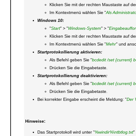
Klicken Sie mit der rechten Maustaste auf d
Im Kontextmenü wählen Sie "
Als Administrat
Windows 10:
"
Start
" > "
Windows-System
" > "
Eingabeauffo
Klicken Sie mit der rechten Maustaste auf d
Im Kontextmenü wählen Sie "
Mehr
" und ansc
Startprotokollierung aktivieren:
Als Befehl geben Sie "
bcdedit /set {current} 
Drücken Sie die Eingabetaste.
Startprotokollierung deaktivieren:
Als Befehl geben Sie "
bcdedit /set {current} 
Drücken Sie die Eingabetaste.
Bei korrekter Eingabe erscheint die Meldung: "
Der 
Hinweise:
Das Startprotokoll wird unter "
%windir%\ntbtlog.txt
"