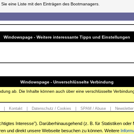
 Sie eine Liste mit den Einträgen des Bootmanagers.
Windowspage - Weitere interessante Tipps und Einstellungen
Windowspage - Unverschlüsselte Verbindung
bindung ab. Die Inhalte können auch über eine verschlüsselte Verbindu
|
Kontakt
|
Datenschutz / Cookies
|
SPAM / Abuse
|
Newsletter
igtes Interesse"). Darüberhinausgehend (z. B. für Statistiken oder 
Copyright © www.windowspage.de 2001-2026.
eren und direkt unsere Webseite besuchen zu können. Weitere
Inform