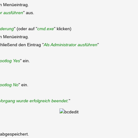
en Menüeintrag.
or ausführen
" aus.
rderung
" (oder auf "
cmd.exe
" klicken)
en Menüeintrag.
hließend den Eintrag "
Als Administrator ausführen
"
bootlog Yes
" ein.
bootlog No
" ein.
Vorgang wurde erfolgreich beendet.
"
 abgespeichert.