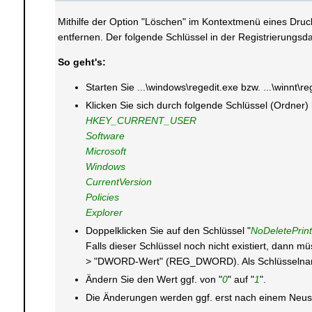
Mithilfe der Option "Löschen" im Kontextmenü eines Druc
entfernen. Der folgende Schlüssel in der Registrierungsda
So geht's:
Starten Sie ...\windows\regedit.exe bzw. ...\winnt\r
Klicken Sie sich durch folgende Schlüssel (Ordner)
HKEY_CURRENT_USER
Software
Microsoft
Windows
CurrentVersion
Policies
Explorer
Doppelklicken Sie auf den Schlüssel "
NoDeletePrint
Falls dieser Schlüssel noch nicht existiert, dann 
> "DWORD-Wert" (REG_DWORD). Als Schlüsselname
Ändern Sie den Wert ggf. von "
0
" auf "
1
".
Die Änderungen werden ggf. erst nach einem Neusta