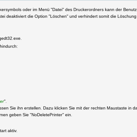
kersymbols oder im Menü "Datei" des Druckerordners kann der Benutzer
tei deaktiviert die Option "Löschen" und verhindert somit die Löschung
egedt32.exe.
 hindurch:
er
".
müssen Sie ihn erstellen. Dazu klicken Sie mit der rechten Maustaste in
n geben Sie "NoDeletePrinter" ein.
rt aktiv.