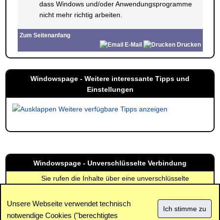
dass Windows und/oder Anwendungsprogramme
nicht mehr richtig arbeiten.
Zum Seitenanfang
E-Mail
Drucken
Windowspage - Weitere interessante Tipps und
Einstellungen
Weitere verfügbare Tipps anzeigen
Windowspage - Unverschlüsselte Verbindung
Sie rufen die Inhalte über eine unverschlüsselte
Verbindung ab. Die Inhalte können auch über eine
verschlüsselte Verbindung (SSL) abgerufen werden:
Unsere Webseite verwendet technisch
https://www.windowspage.de/tipps/021670.html
notwendige Cookies ("berechtigtes