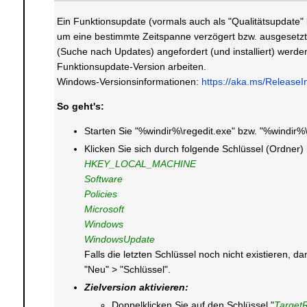
Ein Funktionsupdate (vormals auch als "Qualitätsupdate" b
um eine bestimmte Zeitspanne verzögert bzw. ausgesetzt w
(Suche nach Updates) angefordert (und installiert) werde
Funktionsupdate-Version arbeiten.
Windows-Versionsinformationen:
https://aka.ms/Release
So geht's:
Starten Sie "%windir%\regedit.exe" bzw. "%windir%
Klicken Sie sich durch folgende Schlüssel (Ordner)
HKEY_LOCAL_MACHINE
Software
Policies
Microsoft
Windows
WindowsUpdate
Falls die letzten Schlüssel noch nicht existieren,
"Neu" > "Schlüssel".
Zielversion aktivieren:
Doppelklicken Sie auf den Schlüssel "
Target