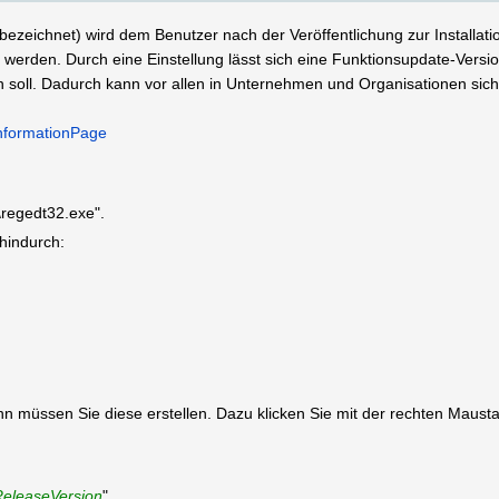
ezeichnet) wird dem Benutzer nach der Veröffentlichung zur Installatio
erden. Durch eine Einstellung lässt sich eine Funktionsupdate-Version
n soll. Dadurch kann vor allen in Unternehmen und Organisationen siche
InformationPage
\regedt32.exe".
 hindurch:
 dann müssen Sie diese erstellen. Dazu klicken Sie mit der rechten Maus
ReleaseVersion
".