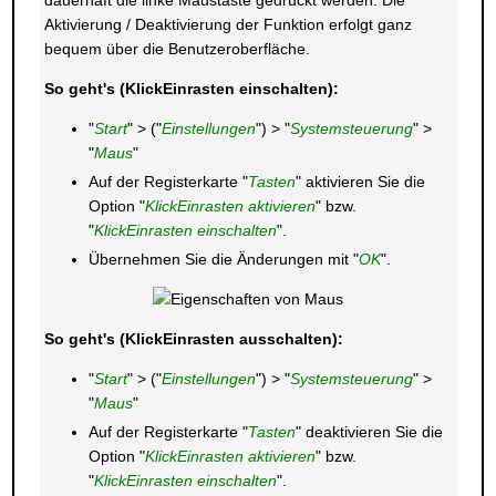
dauerhaft die linke Maustaste gedrückt werden. Die
Aktivierung / Deaktivierung der Funktion erfolgt ganz
bequem über die Benutzeroberfläche.
So geht's (KlickEinrasten einschalten):
"
Start
" > ("
Einstellungen
") > "
Systemsteuerung
" >
"
Maus
"
Auf der Registerkarte "
Tasten
" aktivieren Sie die
Option "
KlickEinrasten aktivieren
" bzw.
"
KlickEinrasten einschalten
".
Übernehmen Sie die Änderungen mit "
OK
".
So geht's (KlickEinrasten ausschalten):
"
Start
" > ("
Einstellungen
") > "
Systemsteuerung
" >
"
Maus
"
Auf der Registerkarte "
Tasten
" deaktivieren Sie die
Option "
KlickEinrasten aktivieren
" bzw.
"
KlickEinrasten einschalten
".