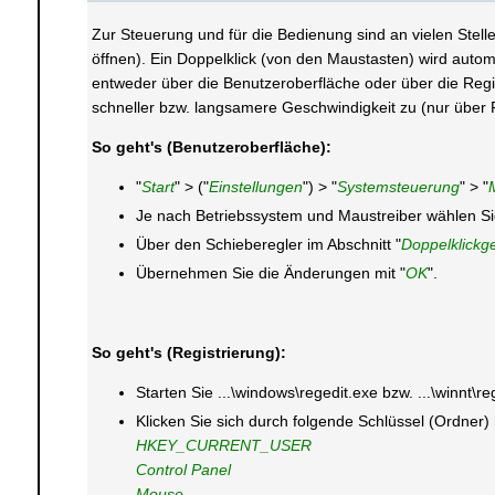
Zur Steuerung und für die Bedienung sind an vielen Stel
öffnen). Ein Doppelklick (von den Maustasten) wird auto
entweder über die Benutzeroberfläche oder über die Regis
schneller bzw. langsamere Geschwindigkeit zu (nur über 
So geht's (Benutzeroberfläche):
"
Start
" > ("
Einstellungen
") > "
Systemsteuerung
" > "
Je nach Betriebssystem und Maustreiber wählen Sie
Über den Schieberegler im Abschnitt "
Doppelklickg
Übernehmen Sie die Änderungen mit "
OK
".
So geht's (Registrierung):
Starten Sie ...\windows\regedit.exe bzw. ...\winnt\r
Klicken Sie sich durch folgende Schlüssel (Ordner)
HKEY_CURRENT_USER
Control Panel
Mouse