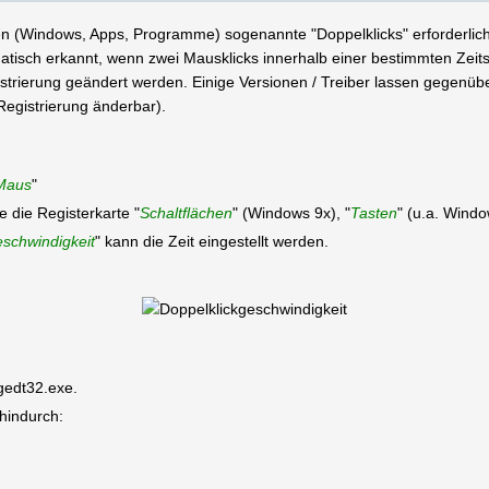
len (Windows, Apps, Programme) sogenannte "Doppelklicks" erforderli
matisch erkannt, wenn zwei Mausklicks innerhalb einer bestimmten Zeit
trierung geändert werden. Einige Versionen / Treiber lassen gegenüber
Registrierung änderbar).
Maus
"
 die Registerkarte "
Schaltflächen
" (Windows 9x), "
Tasten
" (u.a. Wind
eschwindigkeit
" kann die Zeit eingestellt werden.
egedt32.exe.
 hindurch: