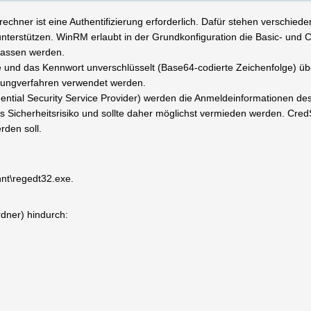
rechner ist eine Authentifizierung erforderlich. Dafür stehen verschie
unterstützen. WinRM erlaubt in der Grundkonfiguration die Basic- und C
lassen werden.
e und das Kennwort unverschlüsselt (Base64-codierte Zeichenfolge) ü
ierungverfahren verwendet werden.
ntial Security Service Provider) werden die Anmeldeinformationen des 
Sicherheitsrisiko und sollte daher möglichst vermieden werden. Cre
den soll.
nnt\regedt32.exe.
rdner) hindurch: