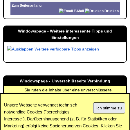
Zum Seitenanfang
E-Mail
Drucken
Windowspage - Weitere interessante Tipps und
Einstellungen
Weitere verfügbare Tipps anzeigen
Windowspage - Unverschlüsselte Verbindung
Sie rufen die Inhalte über eine unverschlüsselte
Verbindung ab. Die Inhalte können auch über eine
verschlüsselte Verbindung (SSL) abgerufen werden:
Unsere Webseite verwendet technisch
https://www.windowspage.de/tipps/023786.html
notwendige Cookies ("berechtigtes
Interesse"). Darüberhinausgehend (z. B. für Statistiken oder
Impressum
|
Kontakt
|
Datenschutz / Cookies
|
SPAM /
Abuse
|
Newsletter
|
Forum
Marketing) erfolgt
keine
Speicherung von Cookies. Klicken Sie