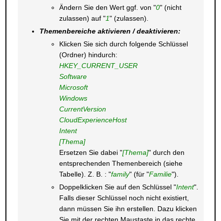
Ändern Sie den Wert ggf. von "
0
" (nicht
zulassen) auf "
1
" (zulassen).
Themenbereiche aktivieren / deaktivieren:
Klicken Sie sich durch folgende Schlüssel
(Ordner) hindurch:
HKEY_CURRENT_USER
Software
Microsoft
Windows
CurrentVersion
CloudExperienceHost
Intent
[Thema]
Ersetzen Sie dabei "
[Thema]
" durch den
entsprechenden Themenbereich (siehe
Tabelle). Z. B. : "
family
" (für "
Familie
").
Doppelklicken Sie auf den Schlüssel "
Intent
".
Falls dieser Schlüssel noch nicht existiert,
dann müssen Sie ihn erstellen. Dazu klicken
Sie mit der rechten Maustaste in das rechte