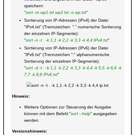
speichern:
"
sort -m wp1.txt wp2.txt -o wp.txt
"
Sortierung von IP-Adressen (IPv4) der Datei
"IPv4.txt" (Trennzeichen: "." numerische Sortierung
der einzelnen IP-Segmente):
"
sort -n -t . -k 1,1 -k 2,2 -k 3,3 -k 4,4 IPv4.txt
"
Sortierung von IP-Adressen (IPv6) der Datei
"IPv6.txt" (Trennzeichen ":" alphanumerische
Sortierung der einzelnen IP-Segmente):
"
sort -d -t : -k 1,1 -k 2,2 -k 3,3 -k 4,4 -k 5,5 -k 6,6 -k
7,7 -k 8,8 IPv6.txt
"
Hinweis:
Weitere Optionen zur Steuerung der Ausgabe
können mit dem Befehl "
sort --help
" ausgegeben
werden.
Versionshinweis: