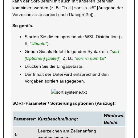
kann der Sort-Befehl mit auch mit anderen Befehlen
kombiniert werden (z. B.: "ls -l | sort -h -k5" [Ausgabe der
Verzeichnisliste sortiert nach Dateigröße]).
So geht's:
Starten Sie die entsprechende WSL-Distribution (z.
B. "
Ubuntu
").
Geben Sie als Befehl folgenden Syntax ein: "
sort
[Optionen] [Datei]
". Z. B.: "
sort -n num.txt
"
Drücken Sie die Eingabetaste.
Der Inhalt der Datei wird entsprechend den
Vorgaben sortiert ausgegeben.
SORT-Parameter / Sortierungsoptionen (Auszug):
Windows-
Parameter:
Kurzbeschreibung:
Befehl:
Leerzeichen am Zeilenanfang
-b
werden ignoriert.