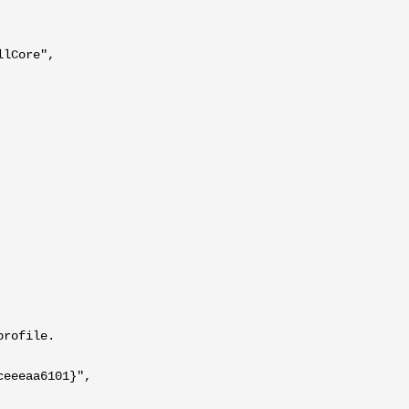
llCore",
profile.
ceeeaa6101}",