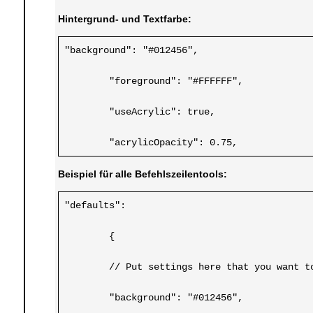
Hintergrund- und Textfarbe:
"background": "#012456",
	"foreground": "#FFFFFF",
	"useAcrylic": true,
	"acrylicOpacity": 0.75,
Beispiel für alle Befehlszeilentools:
"defaults":
	{
	// Put settings here that you want t
	"background": "#012456",