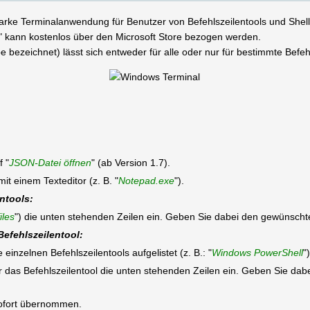
arke Terminalanwendung für Benutzer von Befehlszeilentools und Shel
 kann kostenlos über den Microsoft Store bezogen werden.
 bezeichnet) lässt sich entweder für alle oder nur für bestimmte Befehl
f "
JSON-Datei öffnen
" (ab Version 1.7).
mit einem Texteditor (z. B. "
Notepad.exe
").
entools:
iles
") die unten stehenden Zeilen ein. Geben Sie dabei den gewünsch
Befehlszeilentool:
 einzelnen Befehlszeilentools aufgelistet (z. B.: "
Windows PowerShell
")
r das Befehlszeilentool die unten stehenden Zeilen ein. Geben Sie d
sofort übernommen.