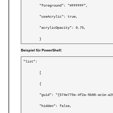
	"foreground": "#FFFFFF",
	"useAcrylic": true,
	"acrylicOpacity": 0.75,
	}
Beispiel für PowerShell:
"list":
	[
	{
	"guid": "{574e775e-4f2a-5b96-ac1e-a2
	"hidden": false,