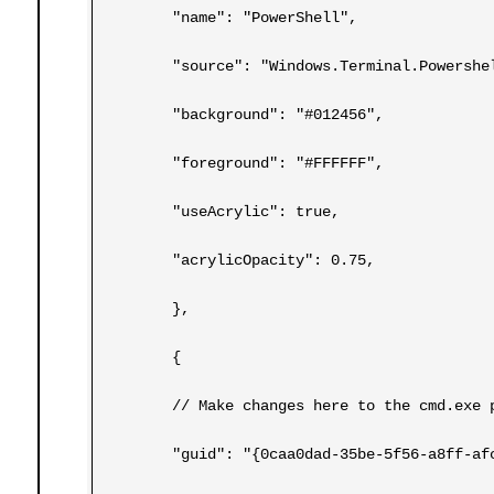
	"name": "PowerShell",
	"source": "Windows.Terminal.Powershe
	"background": "#012456",
	"foreground": "#FFFFFF",
	"useAcrylic": true,
	"acrylicOpacity": 0.75,
	},
	{
	// Make changes here to the cmd.exe 
	"guid": "{0caa0dad-35be-5f56-a8ff-af