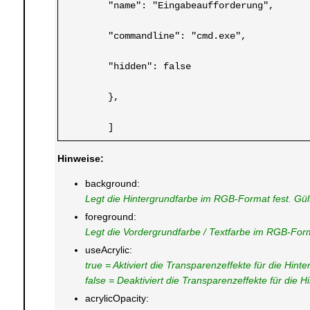
	"name": "Eingabeaufforderung",
	"commandline": "cmd.exe",
	"hidden": false
	},
	]
Hinweise:
background:
Legt die Hintergrundfarbe im RGB-Format fest. Gü
foreground:
Legt die Vordergrundfarbe / Textfarbe im RGB-For
useAcrylic:
true = Aktiviert die Transparenzeffekte für die Hint
false = Deaktiviert die Transparenzeffekte für die H
acrylicOpacity: