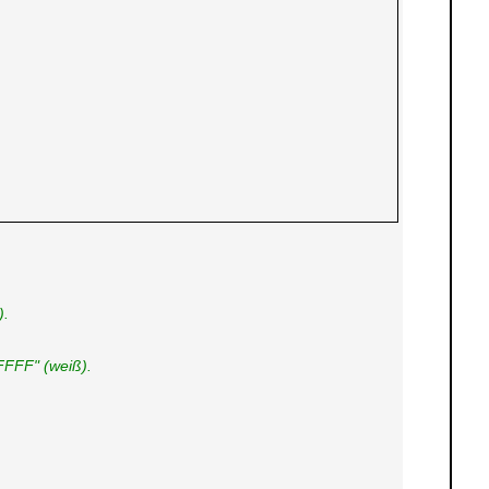
).
FFFF" (weiß).