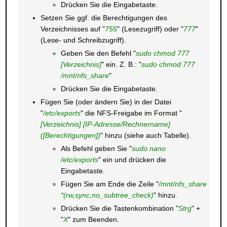
Drücken Sie die Eingabetaste.
Setzen Sie ggf. die Berechtigungen des
Verzeichnisses auf "
755
" (Lesezugriff) oder "
777
"
(Lese- und Schreibzugriff).
Geben Sie den Befehl "
sudo chmod 777
[Verzeichnis]
" ein. Z. B.: "
sudo chmod 777
/mnt/nfs_share
"
Drücken Sie die Eingabetaste.
Fügen Sie (oder ändern Sie) in der Datei
"
/etc/exports
" die NFS-Freigabe im Format "
[Verzeichnis] [IP-Adresse/Rechnername]
([Berechtigungen])
" hinzu (siehe auch Tabelle).
Als Befehl geben Sie "
sudo nano
/etc/exports
" ein und drücken die
Eingabetaste.
Fügen Sie am Ende die Zeile "
/mnt/nfs_share
*(rw,sync,no_subtree_check)
" hinzu.
Drücken Sie die Tastenkombination "
Strg
" +
"
X
" zum Beenden.