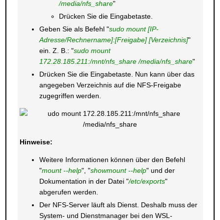
/media/nfs_share
"
Drücken Sie die Eingabetaste.
Geben Sie als Befehl "
sudo mount [IP-
Adresse/Rechnername]:[Freigabe] [Verzeichnis]
"
ein. Z. B.: "
sudo mount
172.28.185.211:/mnt/nfs_share /media/nfs_share
"
Drücken Sie die Eingabetaste. Nun kann über das
angegeben Verzeichnis auf die NFS-Freigabe
zugegriffen werden.
Hinweise:
Weitere Informationen können über den Befehl
"
mount --help
", "
showmount --help
" und der
Dokumentation in der Datei "
/etc/exports
"
abgerufen werden.
Der NFS-Server läuft als Dienst. Deshalb muss der
System- und Dienstmanager bei den WSL-