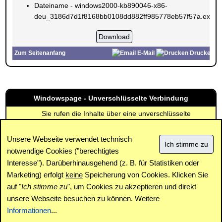
Dateiname - windows2000-kb890046-x86-
deu_3186d7d1f8168bb0108dd882ff985778eb57f57a.exe
Zum Seitenanfang
E-Mail
Drucken
Windowspage - Unverschlüsselte Verbindung
Sie rufen die Inhalte über eine unverschlüsselte
Verbindung ab. Die Inhalte können auch über eine
verschlüsselte Verbindung (SSL) abgerufen werden:
Unsere Webseite verwendet technisch
https://www.windowspage.de/updates/015115.html
notwendige Cookies ("berechtigtes
Interesse"). Darüberhinausgehend (z. B. für Statistiken oder
Impressum
|
Kontakt
|
Datenschutz / Cookies
|
SPAM /
Abuse
|
Newsletter
|
Forum
Marketing) erfolgt
keine
Speicherung von Cookies. Klicken Sie
auf "
Ich stimme zu
", um Cookies zu akzeptieren und direkt
unsere Webseite besuchen zu können. Weitere
Copyright © www.windowspage.de 2001-2026.
Informationen
...
Haftungsausschluss