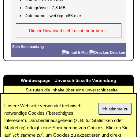
Dateigrösse - 7,3 MB
Dateiname - wet7xp_x86.exe
Dieser Download steht nicht mehr bereit.
Zum Seitenanfang
E-Mail
Drucken
Windowspage - Unverschlüsselte Verbindung
Sie rufen die Inhalte über eine unverschlüsselte
Verbindung ab. Die Inhalte können auch über eine
verschlüsselte Verbindung (SSL) abgerufen werden:
Unsere Webseite verwendet technisch
https://www.windowspage.de/updates/015226.html
notwendige Cookies ("berechtigtes
Interesse"). Darüberhinausgehend (z. B. für Statistiken oder
Impressum
|
Kontakt
|
Datenschutz / Cookies
|
SPAM /
Abuse
|
Newsletter
|
Forum
Marketing) erfolgt
keine
Speicherung von Cookies. Klicken Sie
auf "
Ich stimme zu
", um Cookies zu akzeptieren und direkt