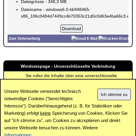
Dateigrösse - 348,3 MB
Dateiname - windows6.0-kb948465-
x86_106c0484d7449cc4b70353c21d0c0d63e4ba66c3.exe
Zum Seitenanfang
E-Mail
Drucken
Windowspage - Unverschlüsselte Verbindung
Sie rufen die Inhalte über eine unverschlüsselte
Verbindung ab. Die Inhalte können auch über eine
verschlüsselte Verbindung (SSL) abgerufen werden:
Unsere Webseite verwendet technisch
https://www.windowspage.de/updates/015309.html
notwendige Cookies ("berechtigtes
Interesse"). Darüberhinausgehend (z. B. für Statistiken oder
Impressum
|
Kontakt
|
Datenschutz / Cookies
|
SPAM /
Abuse
|
Newsletter
|
Forum
Marketing) erfolgt
keine
Speicherung von Cookies. Klicken Sie
auf "
Ich stimme zu
", um Cookies zu akzeptieren und direkt
unsere Webseite besuchen zu können. Weitere
Copyright © www.windowspage.de 2001-2026.
Informationen
...