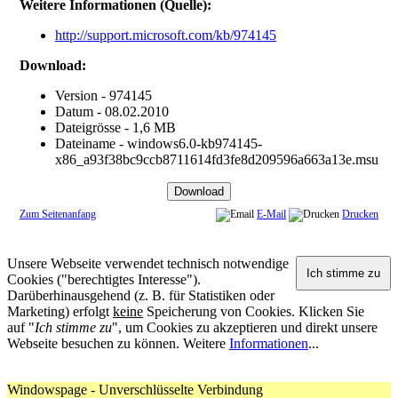
Weitere Informationen (Quelle):
http://support.microsoft.com/kb/974145
Download:
Version - 974145
Datum - 08.02.2010
Dateigrösse - 1,6 MB
Dateiname - windows6.0-kb974145-
x86_a93f38bc9ccb8711614fd3fe8d209596a663a13e.msu
Zum Seitenanfang
E-Mail
Drucken
Unsere Webseite verwendet technisch notwendige
Cookies ("berechtigtes Interesse").
Darüberhinausgehend (z. B. für Statistiken oder
Marketing) erfolgt
keine
Speicherung von Cookies. Klicken Sie
auf "
Ich stimme zu
", um Cookies zu akzeptieren und direkt unsere
Webseite besuchen zu können. Weitere
Informationen
...
Windowspage - Unverschlüsselte Verbindung