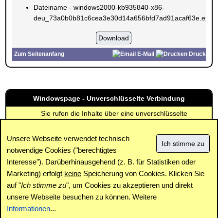
Dateiname - windows2000-kb935840-x86-
deu_73a0b0b81c6cea3e30d14a656bfd7ad91acaf63e.exe
Zum Seitenanfang
E-Mail
Drucken
Windowspage - Unverschlüsselte Verbindung
Sie rufen die Inhalte über eine unverschlüsselte
Verbindung ab. Die Inhalte können auch über eine
verschlüsselte Verbindung (SSL) abgerufen werden:
Unsere Webseite verwendet technisch
https://www.windowspage.de/updates/015554.html
notwendige Cookies ("berechtigtes
Interesse"). Darüberhinausgehend (z. B. für Statistiken oder
Impressum
|
Kontakt
|
Datenschutz / Cookies
|
SPAM /
Abuse
|
Newsletter
|
Forum
Marketing) erfolgt
keine
Speicherung von Cookies. Klicken Sie
auf "
Ich stimme zu
", um Cookies zu akzeptieren und direkt
unsere Webseite besuchen zu können. Weitere
Copyright © www.windowspage.de 2001-2026.
Informationen
...
Haftungsausschluss