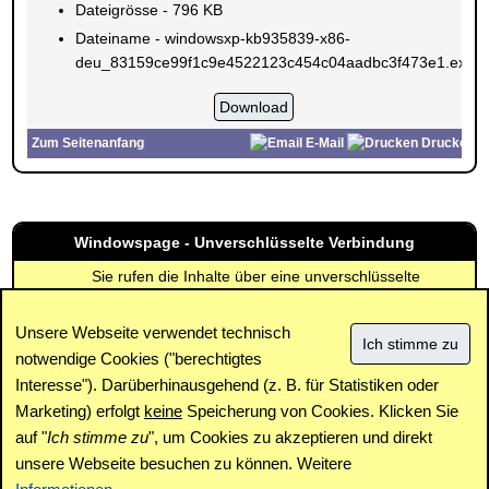
Dateigrösse - 796 KB
Dateiname - windowsxp-kb935839-x86-
deu_83159ce99f1c9e4522123c454c04aadbc3f473e1.exe
Zum Seitenanfang
E-Mail
Drucken
Windowspage - Unverschlüsselte Verbindung
Sie rufen die Inhalte über eine unverschlüsselte
Verbindung ab. Die Inhalte können auch über eine
verschlüsselte Verbindung (SSL) abgerufen werden:
Unsere Webseite verwendet technisch
https://www.windowspage.de/updates/015653.html
notwendige Cookies ("berechtigtes
Interesse"). Darüberhinausgehend (z. B. für Statistiken oder
Impressum
|
Kontakt
|
Datenschutz / Cookies
|
SPAM /
Abuse
|
Newsletter
|
Forum
Marketing) erfolgt
keine
Speicherung von Cookies. Klicken Sie
auf "
Ich stimme zu
", um Cookies zu akzeptieren und direkt
unsere Webseite besuchen zu können. Weitere
Copyright © www.windowspage.de 2001-2026.