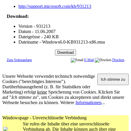
http://support.microsoft.com/kb/931213
Download:
Version - 931213
Datum - 11.06.2007
Dateigrösse - 240 KB
Dateiname - Windows6.0-KB931213-x86.msu
Zum Seitenanfang
E-Mail
Drucken
Unsere Webseite verwendet technisch notwendige
Cookies ("berechtigtes Interesse").
Darüberhinausgehend (z. B. für Statistiken oder
Marketing) erfolgt
keine
Speicherung von Cookies. Klicken Sie
auf "
Ich stimme zu
", um Cookies zu akzeptieren und direkt unsere
Webseite besuchen zu können. Weitere
Informationen
...
Windowspage - Unverschlüsselte Verbindung
Sie rufen die Inhalte über eine unverschlüsselte
Verbindung ab. Die Inhalte können auch über eine