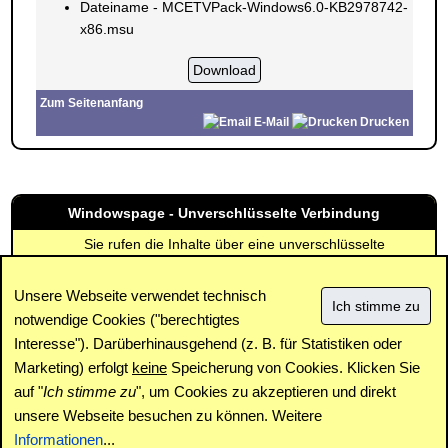
Dateiname - MCETVPack-Windows6.0-KB2978742-
x86.msu
Zum Seitenanfang
E-Mail
Drucken
Windowspage - Unverschlüsselte Verbindung
Sie rufen die Inhalte über eine unverschlüsselte
Verbindung ab. Die Inhalte können auch über eine
verschlüsselte Verbindung (SSL) abgerufen werden:
Unsere Webseite verwendet technisch
https://www.windowspage.de/updates/015784.html
notwendige Cookies ("berechtigtes
Interesse"). Darüberhinausgehend (z. B. für Statistiken oder
Impressum
|
Kontakt
|
Datenschutz / Cookies
|
SPAM /
Abuse
|
Newsletter
|
Forum
Marketing) erfolgt
keine
Speicherung von Cookies. Klicken Sie
auf "
Ich stimme zu
", um Cookies zu akzeptieren und direkt
unsere Webseite besuchen zu können. Weitere
Copyright © www.windowspage.de 2001-2026.
Informationen
...