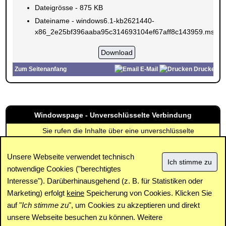
Dateigrösse - 875 KB
Dateiname - windows6.1-kb2621440-
x86_2e25bf396aaba95c314693104ef67aff8c143959.msu
Zum Seitenanfang
E-Mail
Drucken
Windowspage - Unverschlüsselte Verbindung
Sie rufen die Inhalte über eine unverschlüsselte
Verbindung ab. Die Inhalte können auch über eine
verschlüsselte Verbindung (SSL) abgerufen werden:
Unsere Webseite verwendet technisch
https://www.windowspage.de/updates/016582.html
notwendige Cookies ("berechtigtes
Interesse"). Darüberhinausgehend (z. B. für Statistiken oder
Impressum
|
Kontakt
|
Datenschutz / Cookies
|
SPAM /
Abuse
|
Newsletter
|
Forum
Marketing) erfolgt
keine
Speicherung von Cookies. Klicken Sie
auf "
Ich stimme zu
", um Cookies zu akzeptieren und direkt
unsere Webseite besuchen zu können. Weitere
Copyright © www.windowspage.de 2001-2026.