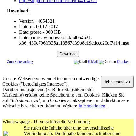
http://support.microsoft.com/kb/4054521
Download:
Version - 4054521
Datum - 09.12.2017
Dateigrösse - 900 KB
Dateiname - windows6.1-kb4054521-
x86_439c796ff835a118567d39b8c19cdcce20ef7a14.msu
Zum Seitenanfang
E-Mail
Drucken
Unsere Webseite verwendet technisch notwendige
Cookies ("berechtigtes Interesse").
Darüberhinausgehend (z. B. für Statistiken oder
Marketing) erfolgt
keine
Speicherung von Cookies. Klicken Sie
auf "
Ich stimme zu
", um Cookies zu akzeptieren und direkt unsere
Webseite besuchen zu können. Weitere
Informationen
...
Windowspage - Unverschlüsselte Verbindung
Sie rufen die Inhalte über eine unverschlüsselte
Verbindung ab. Die Inhalte können auch über eine