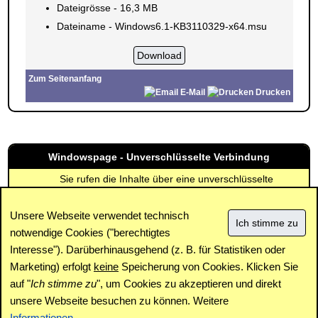
Dateigrösse - 16,3 MB
Dateiname - Windows6.1-KB3110329-x64.msu
Zum Seitenanfang
E-Mail
Drucken
Windowspage - Unverschlüsselte Verbindung
Sie rufen die Inhalte über eine unverschlüsselte
Verbindung ab. Die Inhalte können auch über eine
verschlüsselte Verbindung (SSL) abgerufen werden:
Unsere Webseite verwendet technisch
https://www.windowspage.de/updates/017224.html
notwendige Cookies ("berechtigtes
Interesse"). Darüberhinausgehend (z. B. für Statistiken oder
Impressum
|
Kontakt
|
Datenschutz / Cookies
|
SPAM /
Abuse
|
Newsletter
|
Forum
Marketing) erfolgt
keine
Speicherung von Cookies. Klicken Sie
auf "
Ich stimme zu
", um Cookies zu akzeptieren und direkt
unsere Webseite besuchen zu können. Weitere
Copyright © www.windowspage.de 2001-2026.
Informationen
...