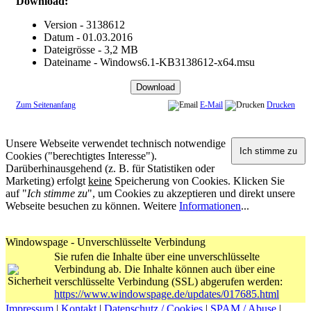
Download:
Version - 3138612
Datum - 01.03.2016
Dateigrösse - 3,2 MB
Dateiname - Windows6.1-KB3138612-x64.msu
Zum Seitenanfang
E-Mail
Drucken
Unsere Webseite verwendet technisch notwendige
Cookies ("berechtigtes Interesse").
Darüberhinausgehend (z. B. für Statistiken oder
Marketing) erfolgt
keine
Speicherung von Cookies. Klicken Sie
auf "
Ich stimme zu
", um Cookies zu akzeptieren und direkt unsere
Webseite besuchen zu können. Weitere
Informationen
...
Windowspage - Unverschlüsselte Verbindung
Sie rufen die Inhalte über eine unverschlüsselte
Verbindung ab. Die Inhalte können auch über eine
verschlüsselte Verbindung (SSL) abgerufen werden:
https://www.windowspage.de/updates/017685.html
Impressum
|
Kontakt
|
Datenschutz / Cookies
|
SPAM / Abuse
|