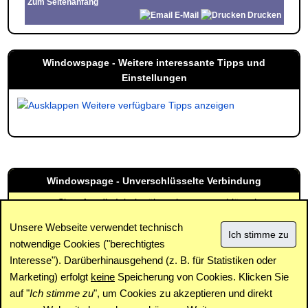
Zum Seitenanfang
E-Mail
Drucken
Windowspage - Weitere interessante Tipps und
Einstellungen
Weitere verfügbare Tipps anzeigen
Windowspage - Unverschlüsselte Verbindung
Sie rufen die Inhalte über eine unverschlüsselte
Verbindung ab. Die Inhalte können auch über eine
Unsere Webseite verwendet technisch
verschlüsselte Verbindung (SSL) abgerufen werden:
notwendige Cookies ("berechtigtes
https://www.windowspage.de/tipps/021342.html
Interesse"). Darüberhinausgehend (z. B. für Statistiken oder
Impressum
|
Kontakt
|
Datenschutz / Cookies
|
SPAM /
Marketing) erfolgt
keine
Speicherung von Cookies. Klicken Sie
Abuse
|
Newsletter
|
Forum
auf "
Ich stimme zu
", um Cookies zu akzeptieren und direkt