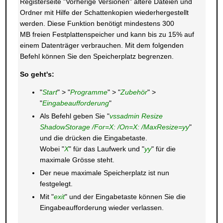
Registerseite "Vorherige Versionen" ältere Dateien und
Ordner mit Hilfe der Schattenkopien wiederhergestellt
werden. Diese Funktion benötigt mindestens 300
MB freien Festplattenspeicher und kann bis zu 15% auf
einem Datenträger verbrauchen. Mit dem folgenden
Befehl können Sie den Speicherplatz begrenzen.
So geht's:
"
Start
" > "
Programme
" > "
Zubehör
" >
"
Eingabeaufforderung
"
Als Befehl geben Sie "
vssadmin Resize
ShadowStorage /For=X: /On=X: /MaxResize=yy
"
und die drücken die Eingabetaste.
Wobei "
X
" für das Laufwerk und "
yy
" für die
maximale Grösse steht.
Der neue maximale Speicherplatz ist nun
festgelegt.
Mit "
exit
" und der Eingabetaste können Sie die
Eingabeaufforderung wieder verlassen.