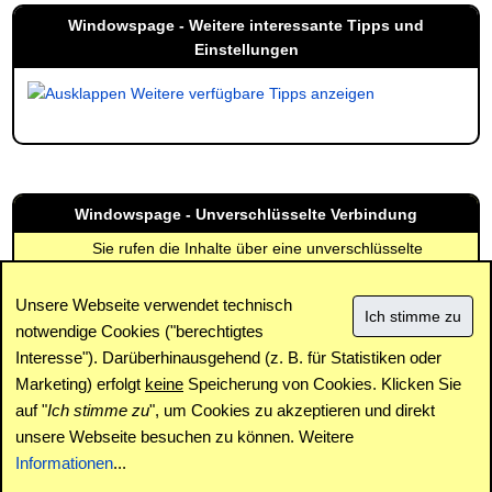
Windowspage - Weitere interessante Tipps und
Einstellungen
Weitere verfügbare Tipps anzeigen
Windowspage - Unverschlüsselte Verbindung
Sie rufen die Inhalte über eine unverschlüsselte
Verbindung ab. Die Inhalte können auch über eine
verschlüsselte Verbindung (SSL) abgerufen werden:
Unsere Webseite verwendet technisch
https://www.windowspage.de/tipps/021411.html
notwendige Cookies ("berechtigtes
Interesse"). Darüberhinausgehend (z. B. für Statistiken oder
Impressum
|
Kontakt
|
Datenschutz / Cookies
|
SPAM /
Abuse
|
Newsletter
|
Forum
Marketing) erfolgt
keine
Speicherung von Cookies. Klicken Sie
auf "
Ich stimme zu
", um Cookies zu akzeptieren und direkt
unsere Webseite besuchen zu können. Weitere
Copyright © www.windowspage.de 2001-2026.
Informationen
...
Haftungsausschluss