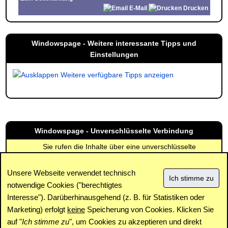
E-Mail
Drucken
Windowspage - Weitere interessante Tipps und
Einstellungen
Weitere verfügbare Tipps anzeigen
Windowspage - Unverschlüsselte Verbindung
Sie rufen die Inhalte über eine unverschlüsselte
Verbindung ab. Die Inhalte können auch über eine
verschlüsselte Verbindung (SSL) abgerufen werden:
Unsere Webseite verwendet technisch
https://www.windowspage.de/tipps/022227.html
notwendige Cookies ("berechtigtes
Interesse"). Darüberhinausgehend (z. B. für Statistiken oder
Impressum
|
Kontakt
|
Datenschutz / Cookies
|
SPAM /
Abuse
|
Newsletter
|
Forum
Marketing) erfolgt
keine
Speicherung von Cookies. Klicken Sie
auf "
Ich stimme zu
", um Cookies zu akzeptieren und direkt