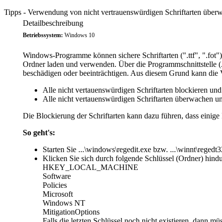
Tipps - Verwendung von nicht vertrauenswürdigen Schriftarten überw
Detailbeschreibung
Betriebssystem:
Windows 10
Windows-Programme können sichere Schriftarten (".ttf", ".fot")
Ordner laden und verwenden. Über die Programmschnittstelle (A
beschädigen oder beeinträchtigen. Aus diesem Grund kann die V
Alle nicht vertauenswürdigen Schriftarten blockieren un
Alle nicht vertauenswürdigen Schriftarten überwachen u
Die Blockierung der Schriftarten kann dazu führen, dass einige 
So geht's:
Starten Sie ...\windows\regedit.exe bzw. ...\winnt\regedt3
Klicken Sie sich durch folgende Schlüssel (Ordner) hindu
HKEY_LOCAL_MACHINE
Software
Policies
Microsoft
Windows NT
MitigationOptions
Falls die letzten Schlüssel noch nicht existieren, dann m