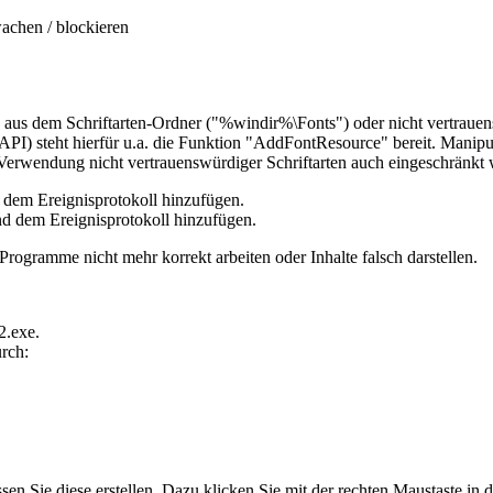
achen / blockieren
 aus dem Schriftarten-Ordner ("%windir%\Fonts") oder nicht vertrauens
PI) steht hierfür u.a. die Funktion "AddFontResource" bereit. Manipu
erwendung nicht vertrauenswürdiger Schriftarten auch eingeschränkt w
d dem Ereignisprotokoll hinzufügen.
nd dem Ereignisprotokoll hinzufügen.
Programme nicht mehr korrekt arbeiten oder Inhalte falsch darstellen.
2.exe.
rch:
üssen Sie diese erstellen. Dazu klicken Sie mit der rechten Maustaste 