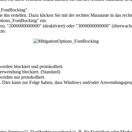
s_FontBocking
".
 Sie ihn erstellen. Dazu klicken Sie mit der rechten Maustaste in das r
tions_FontBocking" ein.
n), "
2000000000000
" (deaktiviert) oder "
3000000000000
" (überwache
tiv.
rden blockiert und protokolliert.
erwendung blockiert. (Standard)
erden nur protokolliert.
tei. Dies kann zur Folge haben, dass Windows und/oder Anwendungsprog
es Interesse"). Darüberhinausgehend (z. B. für Statistiken oder Marke