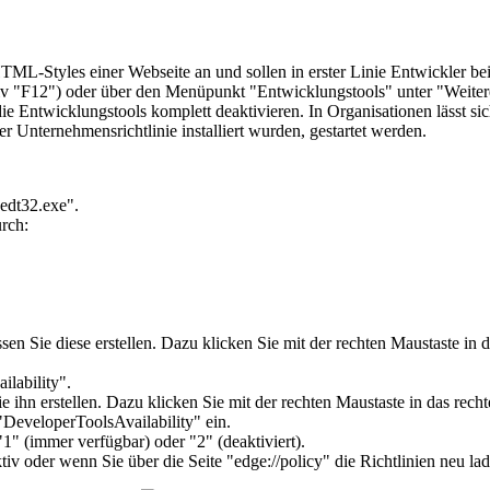
TML-Styles einer Webseite an und sollen in erster Linie Entwickler be
tiv "F12") oder über den Menüpunkt "Entwicklungstools" unter "Weiter
die Entwicklungstools komplett deaktivieren. In Organisationen lässt s
 Unternehmensrichtlinie installiert wurden, gestartet werden.
edt32.exe".
rch:
üssen Sie diese erstellen. Dazu klicken Sie mit der rechten Maustaste 
lability
".
n Sie ihn erstellen. Dazu klicken Sie mit der rechten Maustaste in da
veloperToolsAvailability" ein.
"
1
" (immer verfügbar) oder "
2
" (deaktiviert).
iv oder wenn Sie über die Seite "
edge://policy
" die Richtlinien neu la