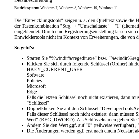
Detailbeschreibung
Betriebssystem:
Windows 7, Windows 8, Windows 10, Windows 11
Die "Entwicklungstools" zeigen u. a. den Quelltext sowie die H
der Tastenkombination "Strg" + "Umschalttaste" + "I" (alterna
eingeblendet. Durch eine Registrierungseinstellung lassen sich 
Entwicklertools nicht im Kontext von Erweiterungen, die von der
So geht's:
Starten Sie "%windir%\regedit.exe" bzw. "%windir%\reg
Klicken Sie sich durch folgende Schlüssel (Ordner) hindu
HKEY_CURRENT_USER
Software
Policies
Microsoft
Edge
Falls die letzten Schlüssel noch nicht existieren, dann m
"Schlüssel".
Doppelklicken Sie auf den Schlüssel "
DeveloperToolsAvai
Falls dieser Schlüssel noch nicht existiert, dann müsse
Wert" (REG_DWORD). Als Schlüsselnamen geben Sie "De
Ändern Sie den Wert ggf. auf "
0
" (teilweise verfügbar) , 
Die Änderungen werden ggf. erst nach einem Neustart akt