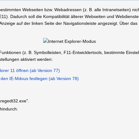
bestimmten Webseiten bzw. Webadressen (z. B. alle Intranetseiten) ni
11). Dadurch soll die Kompatibilität älterer Webseiten und Webdienste
Anzeige auf der linken Seite der Navigationsleiste angezeigt. Über da
 Funktionen (z. B. Symbolleisten, F11-Entwicklertools, bestimmte Einst
tellungen aktiviert werden:
plorer 11 öffnen (ab Version 77)
r den IE-Mdous festlegen (ab Version 78)
\regedt32.exe".
 hindurch: