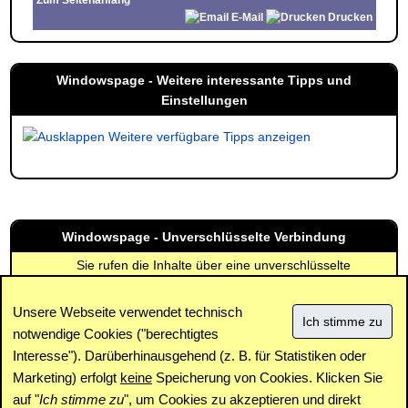
Zum Seitenanfang
E-Mail
Drucken
Windowspage - Weitere interessante Tipps und
Einstellungen
Weitere verfügbare Tipps anzeigen
Windowspage - Unverschlüsselte Verbindung
Sie rufen die Inhalte über eine unverschlüsselte
Verbindung ab. Die Inhalte können auch über eine
verschlüsselte Verbindung (SSL) abgerufen werden:
Unsere Webseite verwendet technisch
https://www.windowspage.de/tipps/024988.html
notwendige Cookies ("berechtigtes
Interesse"). Darüberhinausgehend (z. B. für Statistiken oder
Impressum
|
Kontakt
|
Datenschutz / Cookies
|
SPAM /
Abuse
|
Newsletter
|
Forum
Marketing) erfolgt
keine
Speicherung von Cookies. Klicken Sie
auf "
Ich stimme zu
", um Cookies zu akzeptieren und direkt