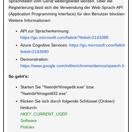
Sprachdaten vom Gerät weitergeleitet werden. Über die
Registrierung lässt sich die Verwendung der Web-Sprach-API
(Application Programming Interface) für den Benutzer blockieren.
Weitere Informationen:
API zur Spracherkennung:
https://go.microsoft.com/fwlink/?linkid=2143388
Azure Cognitive Services:
https://go.microsoft.com/fwlink/?
linkid=2143680
Demonstration:
https://www.google.com/intl/en/chrome/demos/speech.html
So geht's:
Starten Sie "%windir%\regedit.exe" bzw.
"%windir%\regedt32.exe".
Klicken Sie sich durch folgende Schlüssel (Ordner)
hindurch:
HKEY_CURRENT_USER
Software
Policies