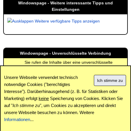
Windowspage - Weitere interessante Tipps und
Einstellungen
Weitere verfügbare Tipps anzeigen
Windowspage - Unverschlüsselte Verbindung
Sie rufen die Inhalte über eine unverschlüsselte
Verbindung ab. Die Inhalte können auch über eine
verschlüsselte Verbindung (SSL) abgerufen werden:
Unsere Webseite verwendet technisch
https://www.windowspage.de/tipps/025643.html
notwendige Cookies ("berechtigtes
Interesse"). Darüberhinausgehend (z. B. für Statistiken oder
Impressum
|
Kontakt
|
Datenschutz / Cookies
|
SPAM /
Abuse
|
Newsletter
|
Forum
Marketing) erfolgt
keine
Speicherung von Cookies. Klicken Sie
auf "
Ich stimme zu
", um Cookies zu akzeptieren und direkt
unsere Webseite besuchen zu können. Weitere
Copyright © www.windowspage.de 2001-2026.
Informationen
...
Haftungsausschluss