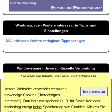
Zum Seitenanfang
E-Mail
Drucken
Windowspage - Weitere interessante Tipps und
Einstellungen
Weitere verfügbare Tipps anzeigen
Windowspage - Unverschlüsselte Verbindung
Sie rufen die Inhalte über eine unverschlüsselte
Verbindung ab. Die Inhalte können auch über eine
verschlüsselte Verbindung (SSL) abgerufen werden:
Unsere Webseite verwendet technisch
https://www.windowspage.de/tipps/027626.html
notwendige Cookies ("berechtigtes
Interesse"). Darüberhinausgehend (z. B. für Statistiken oder
Impressum
|
Kontakt
|
Datenschutz / Cookies
|
SPAM /
Abuse
|
Newsletter
|
Forum
Marketing) erfolgt
keine
Speicherung von Cookies. Klicken Sie