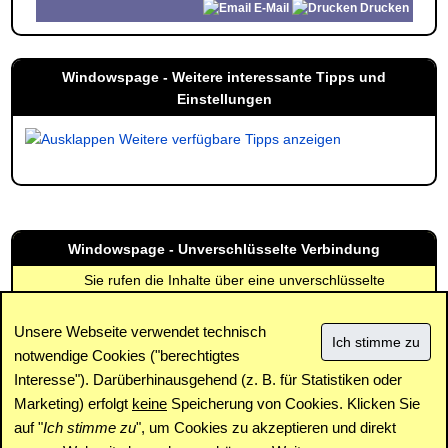
E-Mail
Drucken
Windowspage - Weitere interessante Tipps und
Einstellungen
Weitere verfügbare Tipps anzeigen
Windowspage - Unverschlüsselte Verbindung
Sie rufen die Inhalte über eine unverschlüsselte
Verbindung ab. Die Inhalte können auch über eine
verschlüsselte Verbindung (SSL) abgerufen werden:
Unsere Webseite verwendet technisch
https://www.windowspage.de/tipps/010343.html
notwendige Cookies ("berechtigtes
Interesse"). Darüberhinausgehend (z. B. für Statistiken oder
Impressum
|
Kontakt
|
Datenschutz / Cookies
|
SPAM /
Abuse
|
Newsletter
|
Forum
Marketing) erfolgt
keine
Speicherung von Cookies. Klicken Sie
auf "
Ich stimme zu
", um Cookies zu akzeptieren und direkt