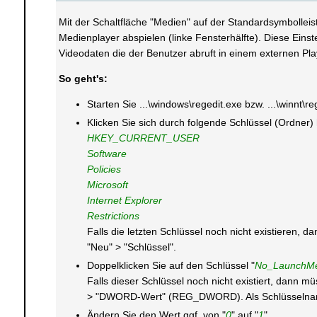
Mit der Schaltfläche "Medien" auf der Standardsymbolleis
Medienplayer abspielen (linke Fensterhälfte). Diese Eins
Videodaten die der Benutzer abruft in einem externen Pla
So geht's:
Starten Sie ...\windows\regedit.exe bzw. ...\winnt\r
Klicken Sie sich durch folgende Schlüssel (Ordner)
HKEY_CURRENT_USER
Software
Policies
Microsoft
Internet Explorer
Restrictions
Falls die letzten Schlüssel noch nicht existieren,
"Neu" > "Schlüssel".
Doppelklicken Sie auf den Schlüssel "
No_LaunchMe
Falls dieser Schlüssel noch nicht existiert, dann 
> "DWORD-Wert" (REG_DWORD). Als Schlüsselnam
Ändern Sie den Wert ggf. von "
0
" auf "
1
".