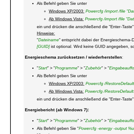
Als Befehl geben Sie unter
Windows XP/2003:
Powercfg /import /file "D
Ab Windows Vista:
Powercfg /import /file "D
ein und drücken die anschließend die "Enter-Taste"
Hinweise:
"
Dateiname
" entspricht dabei der Energieschema-Da
[GUID]
ist optional. Wird keine GUID angegeben, s
Energieschema zurücksetzen / wiederherstellen
:
"
Start
" > "
Programme
" > "
Zubehör
" > "
Eingabeauff
Als Befehl geben Sie unter
Windows XP/2003:
Powercfg /RestoreDefault
Ab Windows Vista:
Powercfg /RestoreDefaul
ein und drücken die anschließend die "Enter-Taste"
Energiebericht (ab Windows 7):
"
Start
" > "
Programme
" > "
Zubehör
" > "
Eingabeauff
Als Befehl geben Sie "
Powercfg -energy -output %