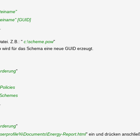
ateiname"
ateiname" [GUID]
.
tei. Z.B.: "
c:\scheme.pow
"
o wird für das Schema eine neue GUID erzeugt.
orderung
"
Policies
tSchemes
.
orderung
"
userprofile%\Documents\Energy-Report.html
" ein und drücken anschlie