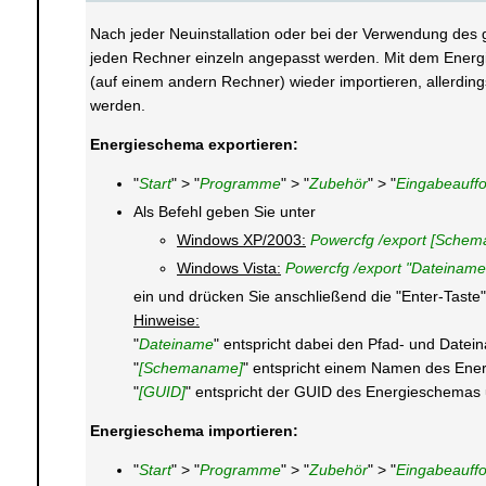
Nach jeder Neuinstallation oder bei der Verwendung de
jeden Rechner einzeln angepasst werden. Mit dem Energ
(auf einem andern Rechner) wieder importieren, allerding
werden.
Energieschema exportieren:
"
Start
" > "
Programme
" > "
Zubehör
" > "
Eingabeauff
Als Befehl geben Sie unter
Windows XP/2003:
Powercfg /export [Schema
Windows Vista:
Powercfg /export "Dateiname
ein und drücken Sie anschließend die "Enter-Taste"
Hinweise:
"
Dateiname
" entspricht dabei den Pfad- und Datei
"
[Schemaname]
" entspricht einem Namen des Ener
"
[GUID]
" entspricht der GUID des Energieschemas 
Energieschema importieren:
"
Start
" > "
Programme
" > "
Zubehör
" > "
Eingabeauff