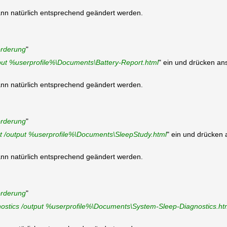
ann natürlich entsprechend geändert werden.
orderung
"
tput %userprofile%\Documents\Battery-Report.html
" ein und drücken ans
ann natürlich entsprechend geändert werden.
orderung
"
t /output %userprofile%\Documents\SleepStudy.html
" ein und drücken 
ann natürlich entsprechend geändert werden.
orderung
"
stics /output %userprofile%\Documents\System-Sleep-Diagnostics.ht