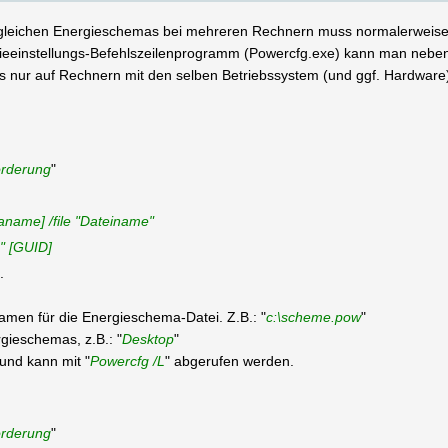
s gleichen Energieschemas bei mehreren Rechnern muss normalerweise
ieeinstellungs-Befehlszeilenprogramm (Powercfg.exe) kann man neben 
s nur auf Rechnern mit den selben Betriebssystem (und ggf. Hardware).
orderung
"
name] /file "Dateiname"
" [GUID]
.
namen für die Energieschema-Datei. Z.B.: "
c:\scheme.pow
"
gieschemas, z.B.: "
Desktop
"
und kann mit "
Powercfg /L
" abgerufen werden.
orderung
"