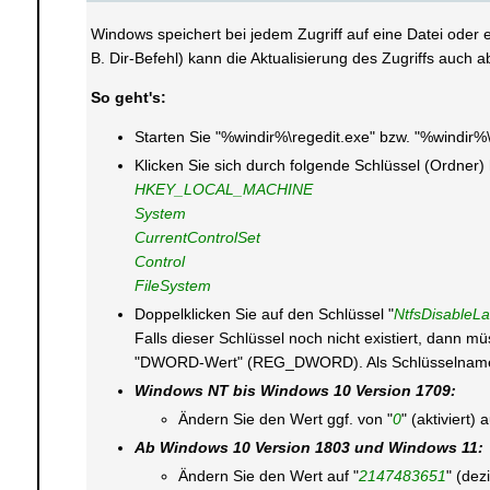
Windows speichert bei jedem Zugriff auf eine Datei oder e
B. Dir-Befehl) kann die Aktualisierung des Zugriffs auch
So geht's:
Starten Sie "%windir%\regedit.exe" bzw. "%windir%
Klicken Sie sich durch folgende Schlüssel (Ordner)
HKEY_LOCAL_MACHINE
System
CurrentControlSet
Control
FileSystem
Doppelklicken Sie auf den Schlüssel "
NtfsDisableL
Falls dieser Schlüssel noch nicht existiert, dann m
"DWORD-Wert" (REG_DWORD). Als Schlüsselnamen 
Windows NT bis Windows 10 Version 1709:
Ändern Sie den Wert ggf. von "
0
" (aktiviert) a
Ab Windows 10 Version 1803 und Windows 11:
Ändern Sie den Wert auf "
2147483651
" (dez