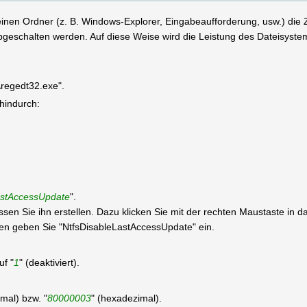
inen Ordner (z. B. Windows-Explorer, Eingabeaufforderung, usw.) die Zei
 abgeschalten werden. Auf diese Weise wird die Leistung des Dateisyste
\regedt32.exe".
 hindurch:
astAccessUpdate
".
üssen Sie ihn erstellen. Dazu klicken Sie mit der rechten Maustaste in
geben Sie "NtfsDisableLastAccessUpdate" ein.
uf "
1
" (deaktiviert).
imal) bzw. "
80000003
" (hexadezimal).