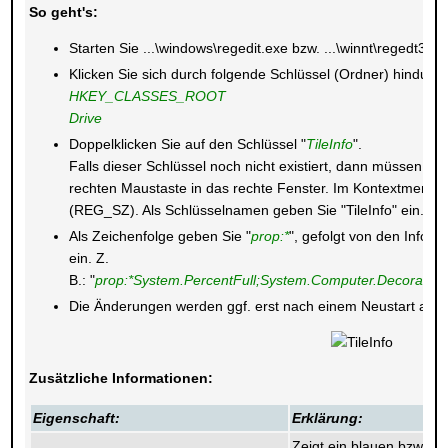
So geht's:
Starten Sie ...\windows\regedit.exe bzw. ...\winnt\regedt32.e
Klicken Sie sich durch folgende Schlüssel (Ordner) hindurch
HKEY_CLASSES_ROOT
Drive
Doppelklicken Sie auf den Schlüssel "
TileInfo
".
Falls dieser Schlüssel noch nicht existiert, dann müssen Sie 
rechten Maustaste in das rechte Fenster. Im Kontextmenü w
(REG_SZ). Als Schlüsselnamen geben Sie "TileInfo" ein.
Als Zeichenfolge geben Sie "
prop:*
", gefolgt von den Inform
ein. Z.
B.: "
prop:*System.PercentFull;System.Computer.Decorate
Die Änderungen werden ggf. erst nach einem Neustart aktiv
Zusätzliche Informationen:
Eigenschaft:
Erklärung:
Zeigt ein blauen bzw. ro