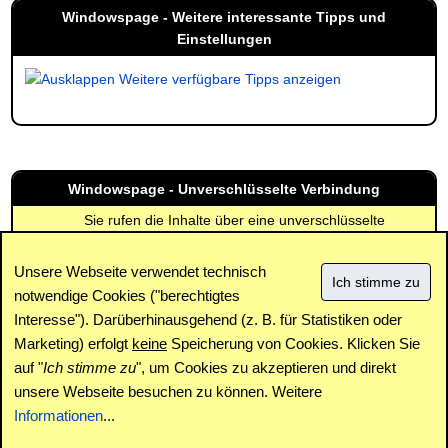
Windowspage - Weitere interessante Tipps und
Einstellungen
Weitere verfügbare Tipps anzeigen
Windowspage - Unverschlüsselte Verbindung
Sie rufen die Inhalte über eine unverschlüsselte
Verbindung ab. Die Inhalte können auch über eine
verschlüsselte Verbindung (SSL) abgerufen werden:
Unsere Webseite verwendet technisch
https://www.windowspage.de/tipps/021705.html
notwendige Cookies ("berechtigtes
Interesse"). Darüberhinausgehend (z. B. für Statistiken oder
Impressum
|
Kontakt
|
Datenschutz / Cookies
|
SPAM /
Abuse
|
Newsletter
|
Forum
Marketing) erfolgt
keine
Speicherung von Cookies. Klicken Sie
auf "
Ich stimme zu
", um Cookies zu akzeptieren und direkt
unsere Webseite besuchen zu können. Weitere
Copyright © www.windowspage.de 2001-2026.
Informationen
...
Haftungsausschluss