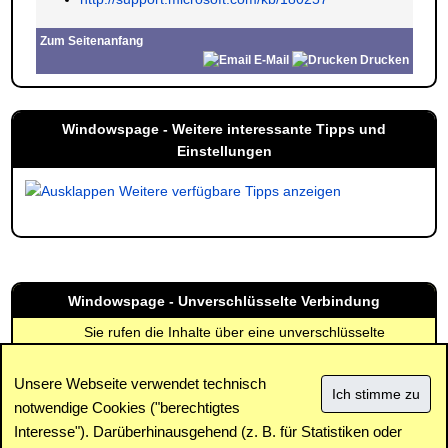
Zum Seitenanfang
E-Mail
Drucken
Windowspage - Weitere interessante Tipps und
Einstellungen
Weitere verfügbare Tipps anzeigen
Windowspage - Unverschlüsselte Verbindung
Sie rufen die Inhalte über eine unverschlüsselte
Verbindung ab. Die Inhalte können auch über eine
verschlüsselte Verbindung (SSL) abgerufen werden:
Unsere Webseite verwendet technisch
https://www.windowspage.de/tipps/021734.html
notwendige Cookies ("berechtigtes
Interesse"). Darüberhinausgehend (z. B. für Statistiken oder
Impressum
|
Kontakt
|
Datenschutz / Cookies
|
SPAM /