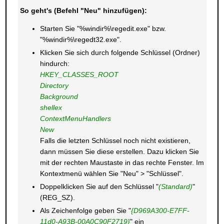
So geht's (Befehl "Neu" hinzufügen):
Starten Sie "%windir%\regedit.exe" bzw.
"%windir%\regedt32.exe".
Klicken Sie sich durch folgende Schlüssel (Ordner)
hindurch:
HKEY_CLASSES_ROOT
Directory
Background
shellex
ContextMenuHandlers
New
Falls die letzten Schlüssel noch nicht existieren,
dann müssen Sie diese erstellen. Dazu klicken Sie
mit der rechten Maustaste in das rechte Fenster. Im
Kontextmenü wählen Sie "Neu" > "Schlüssel".
Doppelklicken Sie auf den Schlüssel "
(Standard)
"
(REG_SZ).
Als Zeichenfolge geben Sie "
{D969A300-E7FF-
11d0-A93B-00A0C90F2719}
" ein