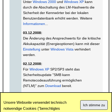
Unter
Windows 2000
und
Windows XP
kann
durch die Abschaltung des LM-Hashwerts die
Sicherheit der Kennwörter bei der lokalen
Benutzerdatenbank erhöht werden. Weitere
Informationen
...
03.12.2008:
Die Änderung des Ansprechwerts für die kritische
Akkukapazität (Energieoptionen) kann mit dieser
Einstellung
unter
Windows Vista
verhindert
werden.
02.12.2008:
Für
Windows XP
SP2/SP3 steht das
Sicherheitsupdate "SMB kann
Remotecodeausführung ermöglichen
(NTLM)" zum
Download
bereit.
« Vorhergehender Monat
Nächster Monat »
Unsere Webseite verwendet technisch
notwendige Cookies ("berechtigtes