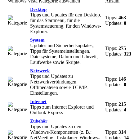
Windows Vista Kategorie auswählen
Anzahl
Desktop
Tipps und Updates für den Desktop,
Tipps:
463
für das Startmenü, für die
Updates:
0
Systemsteuerung, für den Windows-
Explorer.
System
Updates und Sicherheitsupdates,
Tipps:
275
Tipps für Systemeinstellungen,
Updates:
323
Dateisysteme, Datum und Uhrzeit,
Laufwerke sowie Skripte.
Netzwerk
Tipps und Updates zu
Tipps:
146
Netzwerkverbindungen,
Updates:
0
Offlinedateien sowie TCP/IP-
Einstellungen.
Internet
Tipps:
215
Tipps zum Internet Explorer und
Updates:
4
Outlook Express
Zubehör
Tipps und Updates zu den
Windows-Komponenten (z. B.:
Tipps:
314
NetMeeting, Taskplaner, Windows-
Updates:
14