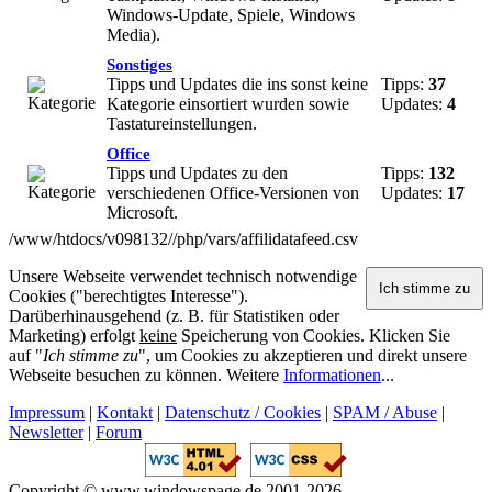
Windows-Update, Spiele, Windows
Media).
Sonstiges
Tipps und Updates die ins sonst keine
Tipps:
37
Kategorie einsortiert wurden sowie
Updates:
4
Tastatureinstellungen.
Office
Tipps und Updates zu den
Tipps:
132
verschiedenen Office-Versionen von
Updates:
17
Microsoft.
/www/htdocs/v098132//php/vars/affilidatafeed.csv
Unsere Webseite verwendet technisch notwendige
Cookies ("berechtigtes Interesse").
Darüberhinausgehend (z. B. für Statistiken oder
Marketing) erfolgt
keine
Speicherung von Cookies. Klicken Sie
auf "
Ich stimme zu
", um Cookies zu akzeptieren und direkt unsere
Webseite besuchen zu können. Weitere
Informationen
...
Impressum
|
Kontakt
|
Datenschutz / Cookies
|
SPAM / Abuse
|
Newsletter
|
Forum
Copyright © www.windowspage.de 2001-2026.