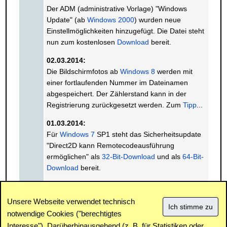
Der ADM (administrative Vorlage) "Windows
Update" (ab
Windows 2000
) wurden neue
Einstellmöglichkeiten hinzugefügt. Die Datei steht
nun zum kostenlosen
Download
bereit.
02.03.2014:
Die Bildschirmfotos ab
Windows 8
werden mit
einer fortlaufenden Nummer im Dateinamen
abgespeichert. Der Zählerstand kann in der
Registrierung zurückgesetzt werden. Zum
Tipp
...
01.03.2014:
Für
Windows 7
SP1 steht das Sicherheitsupdate
"Direct2D kann Remotecodeausführung
ermöglichen" als
32-Bit-Download
und als
64-Bit-
Download
bereit.
« Vorhergehender Monat
Nächster Monat »
Unsere Webseite verwendet technisch
notwendige Cookies ("berechtigtes
Interesse"). Darüberhinausgehend (z. B. für Statistiken oder
Impressum
|
Kontakt
|
Datenschutz / Cookies
|
SPAM /