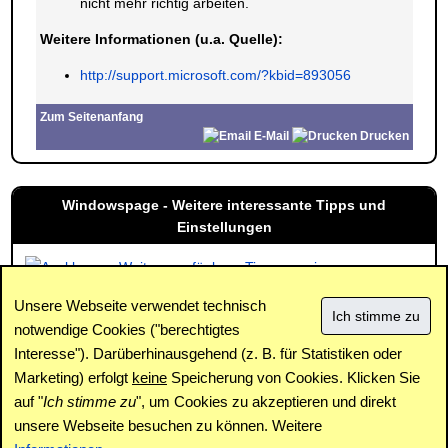
nicht mehr richtig arbeiten.
Weitere Informationen (u.a. Quelle):
http://support.microsoft.com/?kbid=893056
Zum Seitenanfang
E-Mail
Drucken
Windowspage - Weitere interessante Tipps und
Einstellungen
Weitere verfügbare Tipps anzeigen
Unsere Webseite verwendet technisch
notwendige Cookies ("berechtigtes
Interesse"). Darüberhinausgehend (z. B. für Statistiken oder
Impressum
|
Kontakt
|
Datenschutz / Cookies
|
SPAM /
Abuse
|
Newsletter
|
Forum
Marketing) erfolgt
keine
Speicherung von Cookies. Klicken Sie
auf "
Ich stimme zu
", um Cookies zu akzeptieren und direkt
unsere Webseite besuchen zu können. Weitere
Copyright © www.windowspage.de 2001-2026.