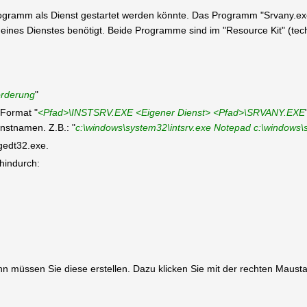
ogramm als Dienst gestartet werden könnte. Das Programm "Srvany.exe"
ion eines Dienstes benötigt. Beide Programme sind im "Resource Kit" (t
orderung
"
 Format "
<Pfad>\INSTSRV.EXE <Eigener Dienst> <Pfad>\SRVANY.EXE
nstnamen. Z.B.: "
c:\windows\system32\intsrv.exe Notepad c:\windows\
egedt32.exe.
 hindurch:
 dann müssen Sie diese erstellen. Dazu klicken Sie mit der rechten Maus