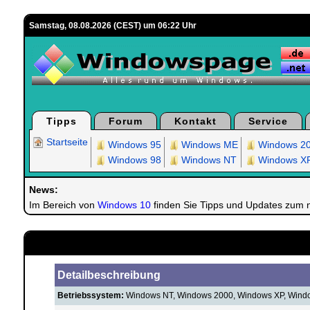
Samstag, 08.08.2026 (CEST) um 06:22 Uhr
Tipps
Forum
Kontakt
Service
Startseite
Windows 95
Windows ME
Windows 2
Windows 98
Windows NT
Windows X
News:
Im Bereich von
Windows 10
finden Sie Tipps und Updates zum
Detailbeschreibung
Betriebssystem:
Windows NT, Windows 2000, Windows XP, Windo