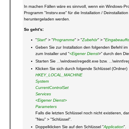
In machen Fällen wäre es sinnvoll, wenn ein Windows-Pr
Programm "Instsrv.exe" für die Installation / Deinstallat
heruntergeladen werden.
So geht's:
"
Start
" > "
Programme
" > "
Zubehör
" > "
Eingabeauff
Geben Sie zur Installation den folgenden Befehl im
zum Installer und "
<Eigener Dienst
>" durch den Die
Starten Sie ...\windows\regedit.exe bzw. ...\winnt\r
Klicken Sie sich durch folgende Schlüssel (Ordner)
HKEY_LOCAL_MACHINE
System
CurrentControlSet
Services
<Eigener Dienst>
Parameters
Falls die letzten Schlüssel noch nicht existieren,
"Neu" > "Schlüssel".
Doppelklicken Sie auf den Schlüssel "
Application
".