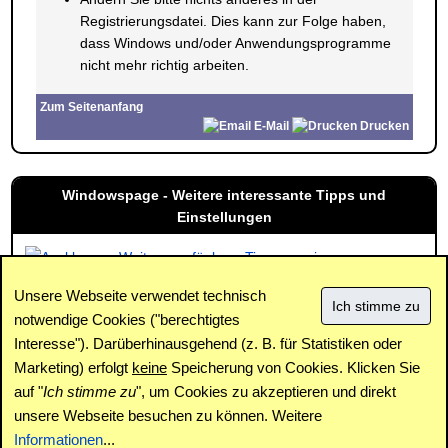
Registrierungsdatei. Dies kann zur Folge haben,
dass Windows und/oder Anwendungsprogramme
nicht mehr richtig arbeiten.
Zum Seitenanfang
E-Mail
Drucken
Windowspage - Weitere interessante Tipps und
Einstellungen
Weitere verfügbare Tipps anzeigen
Unsere Webseite verwendet technisch
notwendige Cookies ("berechtigtes
Interesse"). Darüberhinausgehend (z. B. für Statistiken oder
Impressum
|
Kontakt
|
Datenschutz / Cookies
|
SPAM /
Abuse
|
Newsletter
|
Forum
Marketing) erfolgt
keine
Speicherung von Cookies. Klicken Sie
auf "
Ich stimme zu
", um Cookies zu akzeptieren und direkt
unsere Webseite besuchen zu können. Weitere
Copyright © www.windowspage.de 2001-2026.
Informationen
...