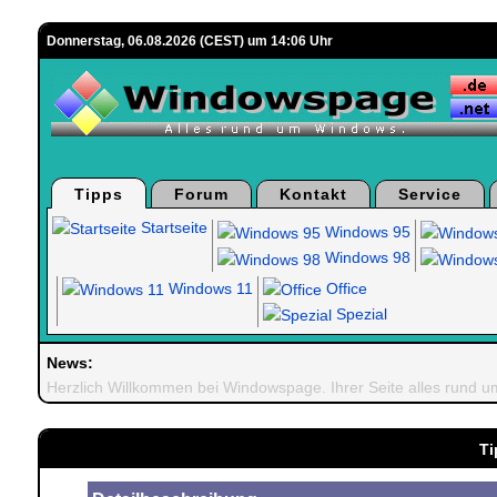
Donnerstag, 06.08.2026 (CEST) um 14:06 Uhr
Tipps
Forum
Kontakt
Service
Startseite
Windows 95
Windows 98
Windows 11
Office
Spezial
News:
Herzlich Willkommen bei Windowspage. Ihrer Seite alles rund 
Ti