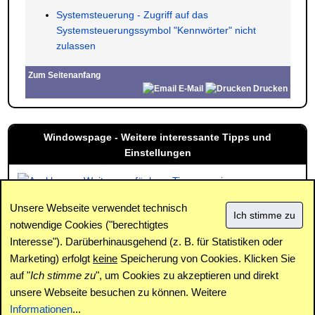
Systemsteuerung - Zugriff auf das
Systemsteuerungssymbol "Kennwörter" nicht
zulassen
Zum Seitenanfang
E-Mail
Drucken
Windowspage - Weitere interessante Tipps und
Einstellungen
Weitere verfügbare Tipps anzeigen
Unsere Webseite verwendet technisch
notwendige Cookies ("berechtigtes
Interesse"). Darüberhinausgehend (z. B. für Statistiken oder
Impressum
|
Kontakt
|
Datenschutz / Cookies
|
SPAM /
Abuse
|
Newsletter
|
Forum
Marketing) erfolgt
keine
Speicherung von Cookies. Klicken Sie
auf "
Ich stimme zu
", um Cookies zu akzeptieren und direkt
unsere Webseite besuchen zu können. Weitere
Copyright © www.windowspage.de 2001-2026.
Informationen
...